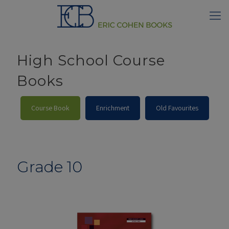
High School Course
Books
Course Book
Enrichment
Old Favourites
Grade 10