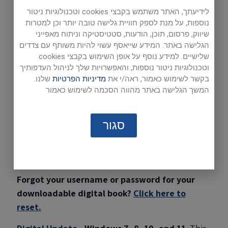
your resources.
לידיעתך, האתר משתמש בקבצי cookies וטכנולוגיות ניטור
נוספות, על מנת לספק חוויית גלישה טובה יותר וכן למטרות
שיווק, פרסום, תוכן, הודעות, סטטיסטיקה וניתוח מאפייני
הגלישה באתר. המידע שייאסף עשוי להיות משותף עם צדדים
In the Teachers' Area we provide links to our
שלישיים. למידע נוסף על אופן השימוש בקבצי cookies
Audio Listening and Reading Files (mp3) for our
וטכנולוגיות ניטור נוספות, והאפשרויות שלך לניהול העדפותיך
course books, Internet Sites, Interactive
בקשר לשימוש כאמור, ראה/י את
מדיניות הפרטיות
שלנו.
Activities, Games and Activities and Professional
המשך הגלישה באתר מהווה הסכמה לשימוש כאמור
Resources.
סגור
Getting Ready for the 2026/2027 School Year
-
Click here
for instructions.
Forgot your username or password for your
downloadable digital book?
Click here to
reset.