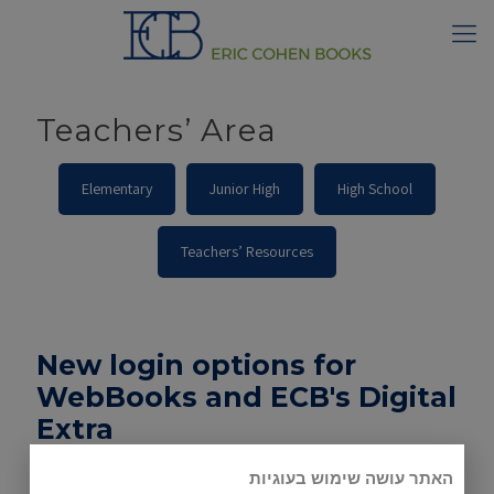
Teachers’ Area
Elementary
Junior High
High School
Teachers’ Resources
New login options for
WebBooks and ECB's Digital
Extra
Click here
to explore the latest ways to access
האתר עושה שימוש בעוגיות