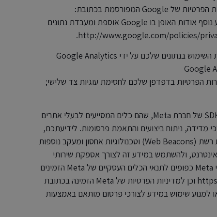
http://www.google.com/analytics/terms/us.html; מדיניות הפרטיות של Google המפורסמת בכתובת:
http://www.google.com/analytics/terms/us.html. למידע נוסף אודות האופן בו Google אוספת ומעבדת נתונים
באפשרותכם למנוע את השימוש בנתונים שלכם על ידי Google Analytics
Google Analytics Opt:
https://tools.google; שימוש בהגדרות הפרטיות בדפדפן שלכם לחסימת עוגיות צד שלישי;
אנו עושים שימוש ב-Meta Pixels ו/או ב-SDKs של חברת Meta, שהם כלים המסייעים לבעלי אתרים
 לשלב, להשתמש ולהחליף מידע אישי עם Meta לצורכי מדידה, ניתוח ביצועים והתאמת פרסומות. לידיעתכם,
צדדים שלישיים, לרבות Meta, עשויים להשתמש בעוגיות, משואות רשת (Web Beacons) וטכנולוגיות אחסון ומעקב נוספות
אינטרנט, ולהשתמש במידע זה לצורך אספקת שירותי
מדידה והתאמת פרסומות. השימוש והשיתוף של מידע אישי על ידי Meta כפופים לתנאי הכלים העסקיים של Meta הזמינים
בכתובת: https://www.facebook.com/legal/technology_terms וכן למדיניות הפרטיות של Meta הזמינה בכתובת
https://www.face/. ניתן לצמצם או למנוע שימוש במידע לצורכי פרסום מותאם באמצעות