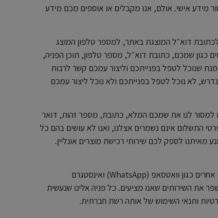
ר מידע אישי. אולם, אנו מקבלים או אוספים מכם מידע
״ל לכתובת דוא״ל המוצגת באתר, למספר טלפון המוצג
ם כגון שמכם, כתובת דוא״ל, מספר טלפון, תוכן הפניה,
 מנת שנוכל לטפל בפנייתכם וליצור עמכם קשר לרבות
רש, לא נוכל לטפל בפנייתכם ולא נוכל ליצור עמכם
ו למסור לנו את שמכם המלא, כתובת, מספר זהות, דואר
וני, טלפון נייד, ופרטי תשלום. נציין כי בהתאם לתקן PCI, פרטי התשלום אינם נשמרים אצלנו, ואנו לא עושים בהם כל
 מאיתנו לספק לכם שירותי רכישת מוצרים אונליין.
3.3. רשתות חברתיות. אנו עושים שימוש ברשתות חברתיות ובכלים אחרים כגון וואטסאפ (WhatsApp) ואינסטגרם
ם, ולשפר את השירותים שאנו מציעים. כל פניה אלינו שנעשית
טיות ותנאי השימוש של אותה רשת חברתית.