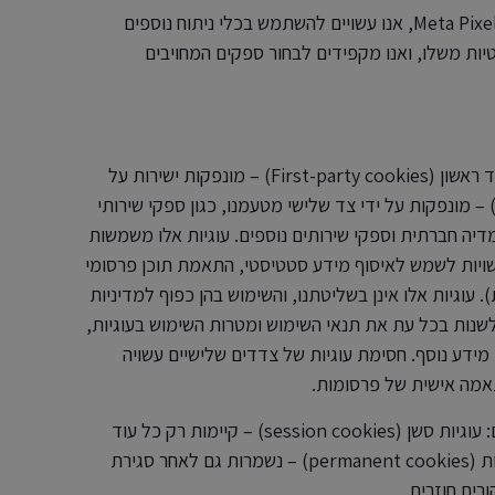
בנוסף ל-Google Analytics ו-Meta Pixels, אנו עשויים להשתמש בכלי ניתוח נוספים
יות משלו, ואנו מקפידים לבחור ספקים המחויבים
ישנן שתי קטגוריות עיקריות של עוגיות: עוגיות צד ראשון (First-party cookies) – מונפקות ישירות על
דינו למכשירים שלכם. עוגיות צד שלישי (Third-party cookies) – מונפקות על ידי צד שלישי מטעמנו, כגון ספקי שירותי
 פרסום, פלטפורמות מדיה חברתית וספקי שירותים נוספים. עוגיות אלו משמשות
ועשויות לשמש לאיסוף מידע סטטיסטי, התאמת תוכן פרסומי
. עוגיות אלו אינן בשליטתנו, והשימוש בהן כפוף למדיניות
שנות בכל עת את תנאי השימוש ומטרות השימוש בעוגיות,
 מידע נוסף. חסימת עוגיות של צדדים שלישיים עשויה
תאמה אישית של פרסומות.
5.2. עוגיות עשויות להישאר על המכשירים שלכם למשכי זמן שונים: עוגיות סשן (session cookies) – קיימות רק כל עוד
הדפדפן שלכם פתוח ומוחקות אוטומטית עם סגירתו. עוגיות קבועות (permanent cookies) – נשמרות גם לאחר סגירת
ים חוזרים.