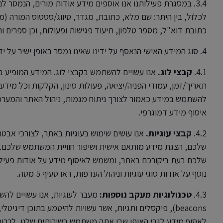
3.4. במסגרת פעילותנו אנו אוספים מידע אודות מורים, הנמסר לנו
לכלול, בין היתר: שם מלא, כתובת, מגדר, סיווג/סטטוס המורה (מור
כתובת דוא"ל, מספר טלפון, תיעוד פגישות ופעולות, וכן ספרים ו
4. סוג המידע האישי הנאסף על ידינו שאינו נמסר באופן ישיר על ידך ומטרות השימוש בו:
4.1.
קבצי לוג.
תאריך/זמן, עמודי הפניה/יציאה, פעולות סינון, הקלקות וכל מידע
להשתמש במידע כאמור לצורך ניתוח מגמות, ניהול האתר והמער
איסוף מידע דמוגרפי.
4.2.
קבצי עוגיות.
אנו עושים שימוש בעוגיות באתר, לצורכי אב
שלכם, הצגת מידע מותאם אישית ושיפור חוויית המשתמש שלכם. "
שלכם בעת ביקורכם באתר, ומשמש לאיסוף מידע על אודות פעיל
נוסף על אודות סוגי עוגיות וניהול העדפות, ראו סעיף 5 מטה.
4.3.
טכנולוגיות מעקב נוספות:
beacons), פיקסלים ותגיות, אשר עשויות להיטמע בתוכן דיגי
לאסוף מידע לגבי האופן שבו אתה משתמש בשירותים שלנו, לרבות