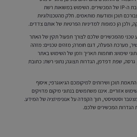
ואינטראקציה קשורים (כגון זמני גישה), מועד ותאריך הגישה, וכתובת ה‑IP של המכשירים. השימוש במשואות רשת
בורכם תוכן ומודעות מותאמים. חלק מהטכנולוגיות
ה, ולכן הן כפופות למדיניות הפרטיות של אותם צדדים.
ע טכני מהמכשירים שלכם לצורך תפעול תקין של האתר
כשיר, מערכת הפעלה, דגם חומרה; מזהים טכניים: מזהה
ם (כאשר זמינים); נתוני שימוש: חותמות תאריך וזמן של השימוש באתר
 גרסה, שפת דפדפן, הגדרות תצוגה; נתוני רשת: כתובת
התאמת תוכן ושירותים למיקומכם הגיאוגרפי; איסוף
שימוש אזוריים. איננו משתמשים בנתוני מיקום מדויקים
מצטבר וסטטיסטי, תוך הקפדה על אנונימיזציה של המידע.
 הגדרות המכשירים שלכם.