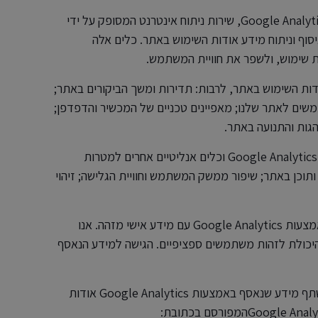
האתר שלנו משתמש ב-Google Analytics, שירות ניתוח אינטרנט המסופק על ידי
ספים, לצורך איסוף וניתוח מידע אודות השימוש באתר. כלים אלה
ת שימוש, ולשפר את חוויית המשתמש.
וון נתונים אודות השימוש באתר, לרבות: תדירות ומשך הביקורים באתר;
ים לאתר שלנו; מאפיינים טכניים של המכשיר והדפדפן;
נהגות והתנועה באתר.
אנו משתמשים במידע המתקבל מ-Google Analytics וכלים אנליטיים אחרים למטרות
ותוכן באתר; שיפור ממשק המשתמש וחוויית הגלישה; זיהוי
איננו משלבים את המידע הנאסף באמצעות Google Analytics עם מידע אישי מזהה. אנו
ציה של כתובות IP כדי להגביל את היכולת לזהות משתמשים ספציפיים. הגישה למידע הנאסף
יכולתה של Google להשתמש ולשתף מידע שנאסף באמצעות Google Analytics אודות
ביקוריכם ושימושכם באתר מוגבלת על פי: הסכם השירות של Google Analyticsהמפורסם בכתובת: