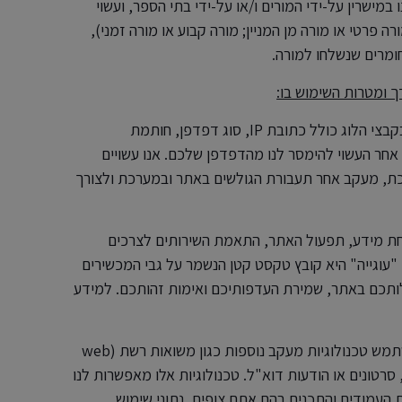
 במישרין על-ידי המורים ו/או על-ידי בתי הספר, ועשוי
ה פרטי או מורה מן המניין; מורה קבוע או מורה זמני),
חומרים שנשלחו למורה.
אנו עשויים להשתמש בקבצי לוג. המידע המופיע בקבצי הלוג כולל כתובת IP, סוג דפדפן, חותמת
 אחר העשוי להימסר לנו מהדפדפן שלכם. אנו עשויים
כת, מעקב אחר תעבורת הגולשים באתר ובמערכת ולצורך
טחת מידע, תפעול האתר, התאמת השירותים לצרכים
עוגייה" היא קובץ טקסט קטן הנשמר על גבי המכשירים
ותכם באתר, שמירת העדפותיכם ואימות זהותכם. למידע
מעבר לעוגיות, אנו עשויים להשתמש טכנולוגיות מעקב נוספות כגון משואות רשת (web
טלי, סרטונים או הודעות דוא"ל. טכנולוגיות אלו מאפשרות לנו
 העמודים והתכנים בהם אתם צופים, נתוני שימוש