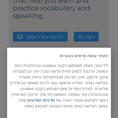
that help you learn and
practice vocabulary and
speaking.
הזדהות משרד החינוך
BE Login
האתר עושה שימוש בעוגיות
לידיעתך, האתר משתמש בקבצי cookies וטכנולוגיות ניטור
DIGITAL READERS AND
נוספות, על מנת לספק חוויית גלישה טובה יותר וכן למטרות
שיווק, פרסום, תוכן, הודעות, סטטיסטיקה וניתוח מאפייני
SUMMER ENGLISH BOOKS
הגלישה באתר. המידע שייאסף עשוי להיות משותף עם צדדים
Click below to log in and
שלישיים. למידע נוסף על אופן השימוש בקבצי cookies
access your digital reader or
וטכנולוגיות ניטור נוספות, והאפשרויות שלך לניהול העדפותיך
בקשר לשימוש כאמור, ראה/י את
מדיניות הפרטיות
שלנו.
Summer English book
המשך הגלישה באתר מהווה הסכמה לשימוש כאמור