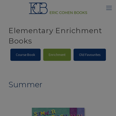
Elementary Enrichment
Books
Course Book
Enrichment
Old Favourites
Summer