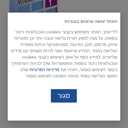
האתר עושה שימוש בעוגיות
לידיעתך, האתר משתמש בקבצי cookies וטכנולוגיות ניטור
נוספות, על מנת לספק חוויית גלישה טובה יותר וכן למטרות
Mimi Yotzer
שיווק, פרסום, תוכן, הודעות, סטטיסטיקה וניתוח מאפייני
הגלישה באתר. המידע שייאסף עשוי להיות משותף עם צדדים
שלישיים. למידע נוסף על אופן השימוש בקבצי cookies
וטכנולוגיות ניטור נוספות, והאפשרויות שלך לניהול העדפותיך
Also available
:
בקשר לשימוש כאמור, ראה/י את
מדיניות הפרטיות
שלנו.
המשך הגלישה באתר מהווה הסכמה לשימוש כאמור
Free Activities
(downloadable games)
Sample pages
סגור
page 25
page 26
page 27
page 28