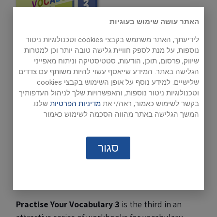
האתר עושה שימוש בעוגיות
לידיעתך, האתר משתמש בקבצי cookies וטכנולוגיות ניטור
נוספות, על מנת לספק חוויית גלישה טובה יותר וכן למטרות
שיווק, פרסום, תוכן, הודעות, סטטיסטיקה וניתוח מאפייני
Mimi Yotzer
הגלישה באתר. המידע שייאסף עשוי להיות משותף עם צדדים
שלישיים. למידע נוסף על אופן השימוש בקבצי cookies
וטכנולוגיות ניטור נוספות, והאפשרויות שלך לניהול העדפותיך
Also available:
בקשר לשימוש כאמור, ראה/י את
מדיניות הפרטיות
שלנו.
המשך הגלישה באתר מהווה הסכמה לשימוש כאמור
Free Activities
(downloadable games)
Sample pages
סגור
page 21
page 22
page 23
page 24
Practise Your Vocabulary 3
is the third in an