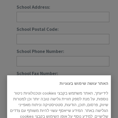
School Address:
School Postal Code:
School Phone Number:
School Fax Number:
האתר עושה שימוש בעוגיות
לידיעתך, האתר משתמש בקבצי cookies וטכנולוגיות ניטור
School Email:
נוספות, על מנת לספק חוויית גלישה טובה יותר וכן למטרות
שיווק, פרסום, תוכן, הודעות, סטטיסטיקה וניתוח מאפייני
הגלישה באתר. המידע שייאסף עשוי להיות משותף עם צדדים
שלישיים. למידע נוסף על אופן השימוש בקבצי cookies