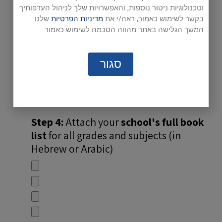
Step 2:
Download and complete the
וטכנולוגיות ניטור נוספות, והאפשרויות שלך לניהול העדפותיך
Staff List Form
בקשר לשימוש כאמור, ראה/י את
מדיניות הפרטיות
שלנו.
המשך הגלישה באתר מהווה הסכמה לשימוש כאמור
Click here to download file
, complete form
and save it to your computer.
סגור
Step 3:
Attach your
completed
Staff
List Form
Step 4:
Attach your
school's full book
list
for all grades and subjects (in
Hebrew or Arabic)