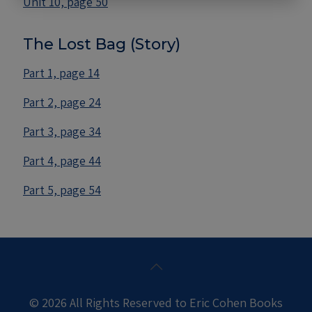
Unit 10, page 50
The Lost Bag (Story)
Part 1, page 14
Part 2, page 24
Part 3, page 34
Part 4, page 44
Part 5, page 54
© 2026 All Rights Reserved to Eric Cohen Books