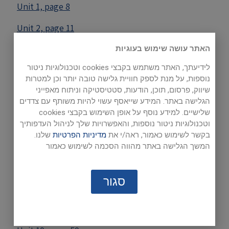
Unit 1, page 8
Unit 2, page 11
Unit 3, page 18
האתר עושה שימוש בעוגיות
לידיעתך, האתר משתמש בקבצי cookies וטכנולוגיות ניטור
Unit 4, page 22
נוספות, על מנת לספק חוויית גלישה טובה יותר וכן למטרות
שיווק, פרסום, תוכן, הודעות, סטטיסטיקה וניתוח מאפייני
Unit 5, page 27
הגלישה באתר. המידע שייאסף עשוי להיות משותף עם צדדים
שלישיים. למידע נוסף על אופן השימוש בקבצי cookies
Listenings
וטכנולוגיות ניטור נוספות, והאפשרויות שלך לניהול העדפותיך
בקשר לשימוש כאמור, ראה/י את
מדיניות הפרטיות
שלנו.
Unit 6, page 32
המשך הגלישה באתר מהווה הסכמה לשימוש כאמור
Unit 7, page 37
סגור
Unit 8, page 41
Unit 9, page 48