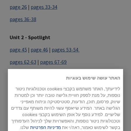
page 26
|
pages 33-34
pages 36-38
Unit 2 - Spotlight
page 45
|
page 46
|
pages 53-54
pages 62-63
|
pages 67-69
האתר עושה שימוש בעוגיות
Unit 3 - Strange, but True
לידיעתך, האתר משתמש בקבצי cookies וטכנולוגיות ניטור
pages 75
|
page 85
|
page 86
נוספות, על מנת לספק חוויית גלישה טובה יותר וכן למטרות
שיווק, פרסום, תוכן, הודעות, סטטיסטיקה וניתוח מאפייני
pages 94-95
|
pages 99-100
|
page 101
הגלישה באתר. המידע שייאסף עשוי להיות משותף עם צדדים
שלישיים. למידע נוסף על אופן השימוש בקבצי cookies
page 102
וטכנולוגיות ניטור נוספות, והאפשרויות שלך לניהול העדפותיך
בקשר לשימוש כאמור, ראה/י את
מדיניות הפרטיות
שלנו.