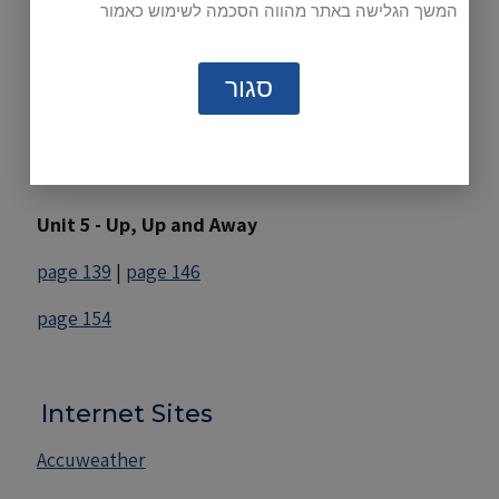
המשך הגלישה באתר מהווה הסכמה לשימוש כאמור
Unit 4 - Out in the Snow
page 109
|
page 110
|
page 117
סגור
page 118
|
page 122
pages 130-131
|
page 132
Unit 5 - Up, Up and Away
page 139
|
page 146
page 154
Internet Sites
Accuweather