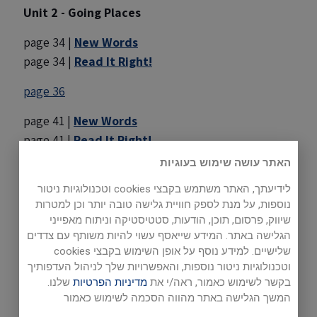
Unit 2 - Going Places
page 34 |
New Words
page 34 |
Read It Right!
page 36
page 41 |
New Words
page 41 |
Read It Right!
האתר עושה שימוש בעוגיות
page 43
|
page 47, ex. 1
|
page 47, ex. 2
לידיעתך, האתר משתמש בקבצי cookies וטכנולוגיות ניטור
נוספות, על מנת לספק חוויית גלישה טובה יותר וכן למטרות
Literature 1 - Gulliver's Travels
שיווק, פרסום, תוכן, הודעות, סטטיסטיקה וניתוח מאפייני
הגלישה באתר. המידע שייאסף עשוי להיות משותף עם צדדים
page 51 |
New Words
שלישיים. למידע נוסף על אופן השימוש בקבצי cookies
וטכנולוגיות ניטור נוספות, והאפשרויות שלך לניהול העדפותיך
page 52
|
page 53
בקשר לשימוש כאמור, ראה/י את
מדיניות הפרטיות
שלנו.
המשך הגלישה באתר מהווה הסכמה לשימוש כאמור