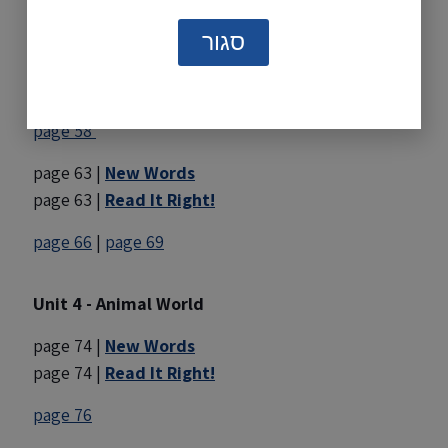
Unit 3 - Having Fun
סגור
page 56 |
New Words
page 56 |
Read It Right!
page 58
page 63 |
New Words
page 63 |
Read It Right!
page 66
|
page 69
Unit 4 - Animal World
page 74 |
New Words
page 74 |
Read It Right!
page 76