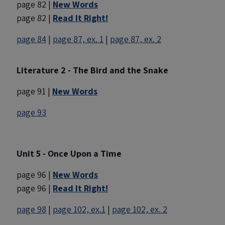
page 82 |
New Words
page 82 |
Read It Right!
page 84
|
page 87, ex. 1
|
page 87, ex. 2
Literature 2 - The Bird and the Snake
page 91 |
New Words
page 93
Unit 5 - Once Upon a Time
page 96 |
New Words
page 96 |
Read It Right!
page 98
|
page 102, ex.1
|
page 102, ex. 2