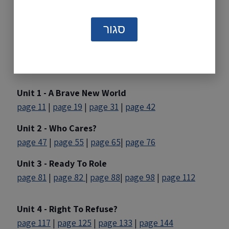
to your computer:
Right click on the page number.
סגור
Click 'Save Target As' or 'Save Link As'.
Choose folder to save file.
Unit 1 - A Brave New World
page 11
|
page 19
|
page 31
|
page 42
Unit 2 - Who Cares?
page 47
|
page 55
|
page 65
|
page 76
Unit 3 - Ready To Role
page 81
|
page 82
|
page 88
|
page 98
|
page 112
Unit 4 - Right To Refuse?
page 117
|
page 125
|
page 133
|
page 144