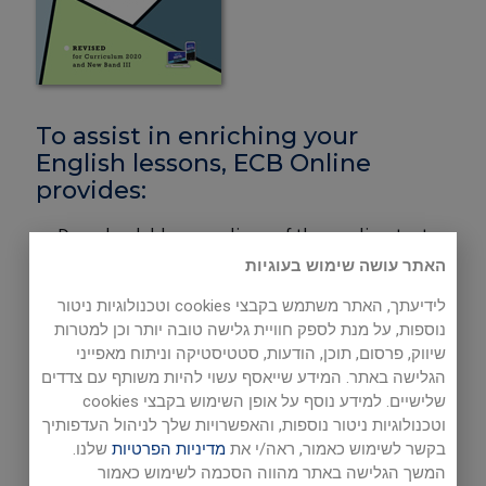
To assist in enriching your
English lessons, ECB Online
provides:
Downloadable recordings of the reading texts
that appear in the Student's Book.
האתר עושה שימוש בעוגיות
לידיעתך, האתר משתמש בקבצי cookies וטכנולוגיות ניטור
New High Five: Audio Reading
נוספות, על מנת לספק חוויית גלישה טובה יותר וכן למטרות
Files
שיווק, פרסום, תוכן, הודעות, סטטיסטיקה וניתוח מאפייני
הגלישה באתר. המידע שייאסף עשוי להיות משותף עם צדדים
Click the links below to listen to the audio
שלישיים. למידע נוסף על אופן השימוש בקבצי cookies
וטכנולוגיות ניטור נוספות, והאפשרויות שלך לניהול העדפותיך
readings of your texts.
בקשר לשימוש כאמור, ראה/י את
מדיניות הפרטיות
שלנו.
To download and save an audio reading file (mp3)
המשך הגלישה באתר מהווה הסכמה לשימוש כאמור