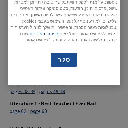
נוספות, על מנת לספק חוויית גלישה טובה יותר וכן למטרות
To download and save an audio reading file (mp3)
שיווק, פרסום, תוכן, הודעות, סטטיסטיקה וניתוח מאפייני
to your computer:
הגלישה באתר. המידע שייאסף עשוי להיות משותף עם צדדים
שלישיים. למידע נוסף על אופן השימוש בקבצי cookies
Right click on the page number.
וטכנולוגיות ניטור נוספות, והאפשרויות שלך לניהול העדפותיך
בקשר לשימוש כאמור, ראה/י את
מדיניות הפרטיות
שלנו.
Click 'Save Target As' or 'Save Link As'.
המשך הגלישה באתר מהווה הסכמה לשימוש כאמור
Choose folder to save file.
סגור
Unit 1 - Around the World
page 10
|
pages 11-12
|
pages 20-21
Unit 2 - Can You Believe It?
pages 38-39
|
pages 48-49
Literature 1 - Best Teacher I Ever Had
page 62
|
page 63