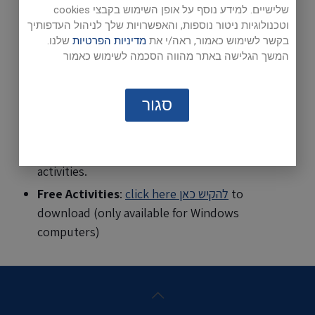
שלישיים. למידע נוסף על אופן השימוש בקבצי cookies
וטכנולוגיות ניטור נוספות, והאפשרויות שלך לניהול העדפותיך
בקשר לשימוש כאמור, ראה/י את
מדיניות הפרטיות
שלנו.
המשך הגלישה באתר מהווה הסכמה לשימוש כאמור
To assist in enriching your
סגור
English lessons, ECB Online
provides:
Activity and task links
for your classroom
activities.
to
click here להקיש כאן
:
Free Activities
download (only available for Windows
computers)