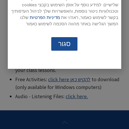
שלישיים. למידע נוסף על אופן השימוש בקבצי cookies
וטכנולוגיות ניטור נוספות, והאפשרויות שלך לניהול העדפותיך
בקשר לשימוש כאמור, ראה/י את
מדיניות הפרטיות
שלנו.
המשך הגלישה באתר מהווה הסכמה לשימוש כאמור
To assist in enriching your
English lessons, ECB Online
סגור
provides:
Internet Activities
: fun tasks to help you enrich
your class lessons.
to download
click here להקיש כאן
Free Activities:
(only available for Windows computers)
Audio - Listening Files:
click here.