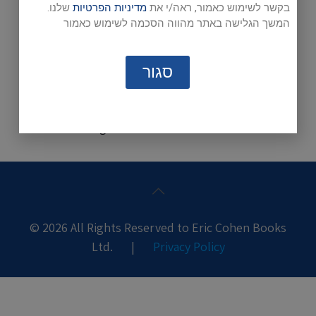
בקשר לשימוש כאמור, ראה/י את
מדיניות הפרטיות
שלנו.
המשך הגלישה באתר מהווה הסכמה לשימוש כאמור
סגור
to download
click here להקיש כאן
Free Activities:
(only available for Windows computers)
Audio Listening Files:
click here
.
© 2026 All Rights Reserved to Eric Cohen Books
Ltd. |
Privacy Policy