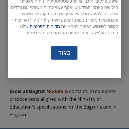
שיווק, פרסום, תוכן, הודעות, סטטיסטיקה וניתוח מאפייני
הגלישה באתר. המידע שייאסף עשוי להיות משותף עם צדדים
שלישיים. למידע נוסף על אופן השימוש בקבצי cookies
וטכנולוגיות ניטור נוספות, והאפשרויות שלך לניהול העדפותיך
בקשר לשימוש כאמור, ראה/י את
מדיניות הפרטיות
שלנו.
המשך הגלישה באתר מהווה הסכמה לשימוש כאמור
Excel at Bagrut
Module G
is accompanied by:
סגור
An answer key
Audio links with the reading texts and
questions
Excel at Bagrut
Module G
contains 10 complete
practice tests aligned with the Ministry of
Education's specifications for the Bagrut exam in
English.