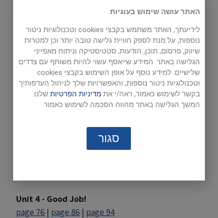
to your computer:
האתר עושה שימוש בעוגיות
Right click on the page number.
לידיעתך, האתר משתמש בקבצי cookies וטכנולוגיות ניטור
Click 'Save Target As' or 'Save Link As'.
נוספות, על מנת לספק חוויית גלישה טובה יותר וכן למטרות
שיווק, פרסום, תוכן, הודעות, סטטיסטיקה וניתוח מאפייני
Choose folder to save file.
הגלישה באתר. המידע שייאסף עשוי להיות משותף עם צדדים
שלישיים. למידע נוסף על אופן השימוש בקבצי cookies
וטכנולוגיות ניטור נוספות, והאפשרויות שלך לניהול העדפותיך
Unit 1 - Getting the Message
בקשר לשימוש כאמור, ראה/י את
מדיניות הפרטיות
שלנו.
page 10
|
page 20
|
page 28
המשך הגלישה באתר מהווה הסכמה לשימוש כאמור
Unit 2 - Bravo!
page 32
|
page 42
|
page 50
סגור
Unit 3 - Time to Eat
page 54
|
page 64
|
page 72
Unit 4 - Good Job!
page 76
|
page 86
|
page 94