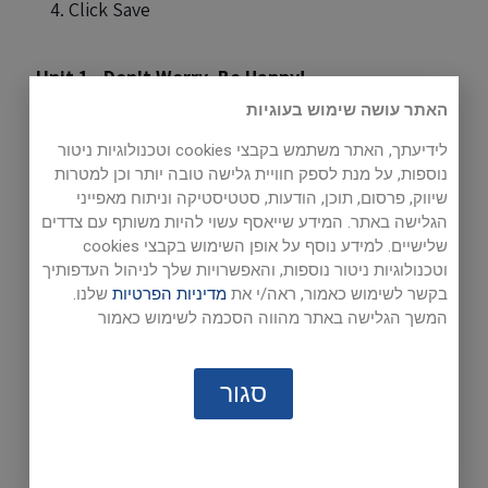
Click Save
Unit 1 - Don't Worry, Be Happy!
page 7
I
page 9
I
page 18
האתר עושה שימוש בעוגיות
לידיעתך, האתר משתמש בקבצי cookies וטכנולוגיות ניטור
Unit 3 - Good Health
נוספות, על מנת לספק חוויית גלישה טובה יותר וכן למטרות
שיווק, פרסום, תוכן, הודעות, סטטיסטיקה וניתוח מאפייני
page 49
I
page 51
I
page 58
I
page 68
הגלישה באתר. המידע שייאסף עשוי להיות משותף עם צדדים
שלישיים. למידע נוסף על אופן השימוש בקבצי cookies
Unit 5 - Meeting People
וטכנולוגיות ניטור נוספות, והאפשרויות שלך לניהול העדפותיך
בקשר לשימוש כאמור, ראה/י את
מדיניות הפרטיות
שלנו.
page 93
I
page 95
I
page 103
I
page 110
המשך הגלישה באתר מהווה הסכמה לשימוש כאמור
Unit 2 - The Power of Song
סגור
page 27
I
page 29
I
page 37
I
page 47
Unit 4 - Go Green!