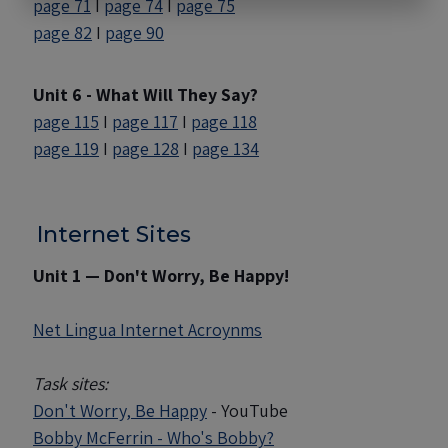
page 71
I
page 74
I
page 75
page 82
I
page 90
Unit 6 - What Will They Say?
page 115
I
page 117
I
page 118
page 119
I
page 128
I
page 134
Internet Sites
Unit 1 — Don't Worry, Be Happy!
Net Lingua Internet Acroynms
Task sites:
Don't Worry, Be Happy
- YouTube
Bobby McFerrin - Who's Bobby?