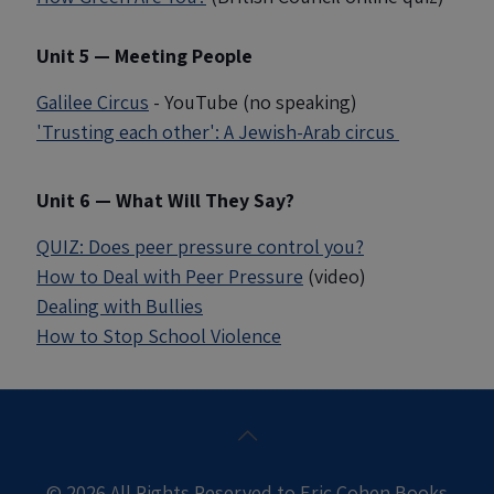
Unit 5 — Meeting People
Galilee Circus
- YouTube (no speaking)
'Trusting each other': A Jewish-Arab circus
Unit 6 — What Will They Say?
QUIZ: Does peer pressure control you?
How to Deal with Peer Pressure
(video)
Dealing with Bullies
How to Stop School Violence
© 2026 All Rights Reserved to Eric Cohen Books