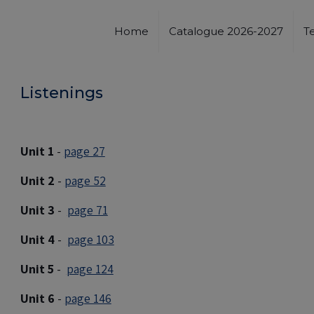
Home
Catalogue 2026-2027
T
Listenings
Unit 1
-
page 27
Unit 2
-
page 52
Unit 3
-
page 71
Unit 4
-
page 103
Unit 5
-
page 124
Unit 6
-
page 146