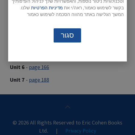
וטכנולוגיות ניטור נוספות, והאפשרויות שלך לניהול העדפותיך
Unit 1
-
page 28
בקשר לשימוש כאמור, ראה/י את
מדיניות הפרטיות
שלנו.
המשך הגלישה באתר מהווה הסכמה לשימוש כאמור
Unit 2
-
page 52
Unit 3
-
page 82
סגור
Unit 4
-
page 108
Unit 5
-
page 140
Unit 6
-
page 166
Unit 7
-
page 188
© 2026 All Rights Reserved to Eric Cohen Books
Ltd. |
Privacy Policy