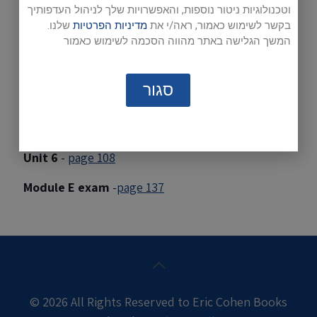
Unit 1
-
page 22
וטכנולוגיות ניטור נוספות, והאפשרויות שלך לניהול העדפותיך
בקשר לשימוש כאמור, ראה/י את
מדיניות הפרטיות
שלנו.
Unit 2
-
page 40
המשך הגלישה באתר מהווה הסכמה לשימוש כאמור
Unit 3
-
page 62
סגור
Unit 4
-
page 73
Unit 5
-
page 97
Unit 6
-
page 108
Module E exam
-
page 137
© 2026 All Rights Reserved to Eric Cohen Books