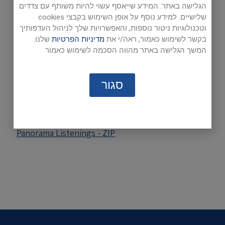
Unit 1
-
page 33
הגלישה באתר. המידע שייאסף עשוי להיות משותף עם צדדים
שלישיים. למידע נוסף על אופן השימוש בקבצי cookies
Unit 2 -
page 47
וטכנולוגיות ניטור נוספות, והאפשרויות שלך לניהול העדפותיך
בקשר לשימוש כאמור, ראה/י את
מדיניות הפרטיות
שלנו.
Unit 3 -
page 89
המשך הגלישה באתר מהווה הסכמה לשימוש כאמור
Unit 4 -
page 111
סגור
Unit 5 -
page 145
Unit 6 -
page 171
Panorama Listenings - ZIP