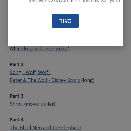
המשך הגלישה באתר מהווה הסכמה לשימוש כאמור
Unit 2
סגור
Part 1
Who's Afraid Of The Big Bad Wolf
Daily Routine Song
What do you do every day?
Part 2
Song “ Wolf, Wolf”
Peter & The Wolf - Disney Story
(long)
Part 3
Shrek
(movie trailer)
Part 4
The Blind Men and the Elephant