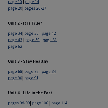
page 10
|
page 14
page 20
|
pages 26-27
Unit 2 - It is True?
page 34
|
page 35
|
page 42
page 43
|
page 50
|
page 61
page 62
Unit 3 - Stay Healthy
page 68
|
page 73
|
page 84
page 90
|
page 91
Unit 4 - Life in the Past
pages 98-99
|
page 106
|
page 114