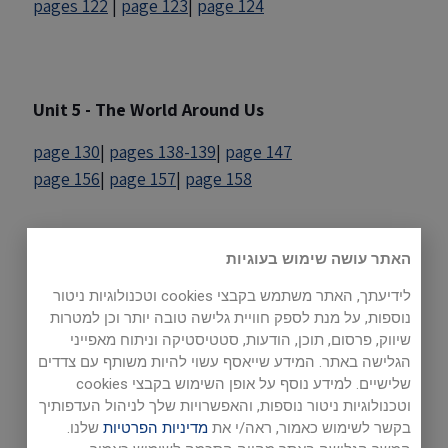
pages 122
|
page 123
|
page 124
Unit 5 - The World Around Us
page 130
|
pages 138-139
|
page 147
page 156
|
page 157
|
page 158
האתר עושה שימוש בעוגיות
Internet Sites
לידיעתך, האתר משתמש בקבצי cookies וטכנולוגיות ניטור
Unit 1
נוספות, על מנת לספק חוויית גלישה טובה יותר וכן למטרות
שיווק, פרסום, תוכן, הודעות, סטטיסטיקה וניתוח מאפייני
הגלישה באתר. המידע שייאסף עשוי להיות משותף עם צדדים
Create a Monster
(game)
שלישיים. למידע נוסף על אופן השימוש בקבצי cookies
וטכנולוגיות ניטור נוספות, והאפשרויות שלך לניהול העדפותיך
בקשר לשימוש כאמור, ראה/י את
מדיניות הפרטיות
שלנו.