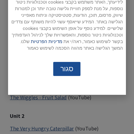
לידיעתך, האתר משתמש בקבצי cookies וטכנולוגיות ניטור
נוספות, על מנת לספק חוויית גלישה טובה יותר וכן למטרות
Internet Sites
שיווק, פרסום, תוכן, הודעות, סטטיסטיקה וניתוח מאפייני
הגלישה באתר. המידע שייאסף עשוי להיות משותף עם צדדים
Unit 1
שלישיים. למידע נוסף על אופן השימוש בקבצי cookies
וטכנולוגיות ניטור נוספות, והאפשרויות שלך לניהול העדפותיך
Phonics Song 2
(YouTube)
בקשר לשימוש כאמור, ראה/י את
מדיניות הפרטיות
שלנו.
המשך הגלישה באתר מהווה הסכמה לשימוש כאמור
Apple's and Banana's Vowel Song
(YouTube)
'sh' Silhouette Blend
The Electric Company: Silhouette Blend -
סגור
Sh
(YouTube)
Peanut Butter and JAM Music Video: Charity
CH SH TH WH Song
(YouTube)
The Wiggles - Fruit Salad
(YouTube)
Unit 2
The Very Hungry Caterpillar
(YouTube)