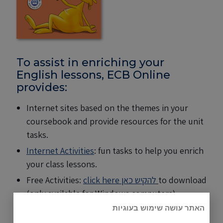
To assist in enriching your
English lessons, ECB Online
provides:
Internet sites based on the themes in your
coursebook and provide resources for the unit
tasks.
Internet Activities
: fun tasks to help you enrich
your class lessons.
Free Activities:
click here להקיש כאן
to download
(only available for Windows computers)
האתר עושה שימוש בעוגיות
Audio Files:
click here
.