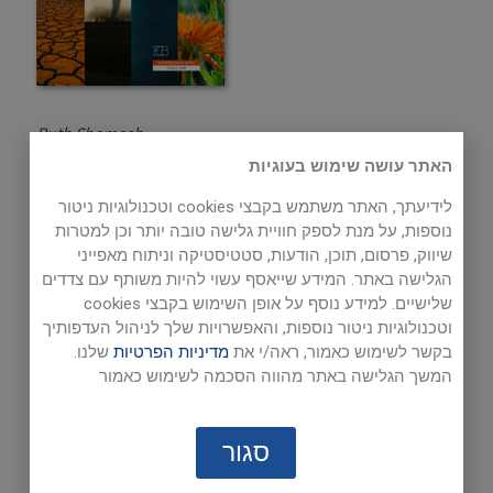
Ruth Shemesh
האתר עושה שימוש בעוגיות
Sky High
components:
לידיעתך, האתר משתמש בקבצי cookies וטכנולוגיות ניטור
נוספות, על מנת לספק חוויית גלישה טובה יותר וכן למטרות
Student’s Book
שיווק, פרסום, תוכן, הודעות, סטטיסטיקה וניתוח מאפייני
Teacher’s Guide
הגלישה באתר. המידע שייאסף עשוי להיות משותף עם צדדים
שלישיים. למידע נוסף על אופן השימוש בקבצי cookies
Workbook
וטכנולוגיות ניטור נוספות, והאפשרויות שלך לניהול העדפותיך
Audio – listening
בקשר לשימוש כאמור, ראה/י את
מדיניות הפרטיות
שלנו.
המשך הגלישה באתר מהווה הסכמה לשימוש כאמור
Audio – reading
Tests
סגור
ECB Whiteboard software for teachers
Digital version for students