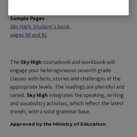
Sample Pages
Sky High: Student's book,
pages 90 and 91
The
Sky High
coursebook and workbook will
engage your heterogeneous seventh grade
classes with facts, stories and challenges at the
appropriate levels. The readings are plentiful and
varied.
Sky High
integrates the speaking, writing
and vocabulary activities, which reflect the latest
trends, with a solid grammar base.
Approved by the Ministry of Education