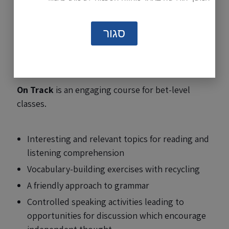
Sample Pages
סגור
Student's book:
pages 64 and 65
Practice book:
page 47
On Track
is an engaging course for bet-level
classes.
Interesting and relevant topics for reading and
listening comprehension
Vocabulary-building exercises with recycling
A friendly approach to grammar
Controlled speaking activities leading to
opportunities for discussion which encourage