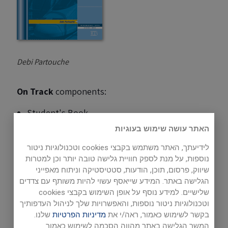
Debi Partouche
On Track
components:
Student's Book
Teacher's Guide
האתר עושה שימוש בעוגיות
Practice Book
לידיעתך, האתר משתמש בקבצי cookies וטכנולוגיות ניטור
נוספות, על מנת לספק חוויית גלישה טובה יותר וכן למטרות
Audio - listening
שיווק, פרסום, תוכן, הודעות, סטטיסטיקה וניתוח מאפייני
Audio - reading
הגלישה באתר. המידע שייאסף עשוי להיות משותף עם צדדים
שלישיים. למידע נוסף על אופן השימוש בקבצי cookies
Tests
וטכנולוגיות ניטור נוספות, והאפשרויות שלך לניהול העדפותיך
Digital version for students
בקשר לשימוש כאמור, ראה/י את
מדיניות הפרטיות
שלנו.
Free Activities
(downloadable games)
המשך הגלישה באתר מהווה הסכמה לשימוש כאמור