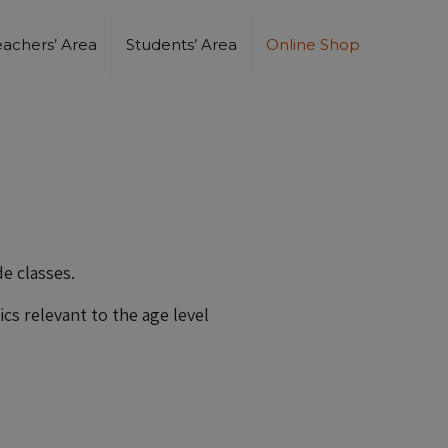
eachers’ Area
Students’ Area
Online Shop
e classes.
cs relevant to the age level