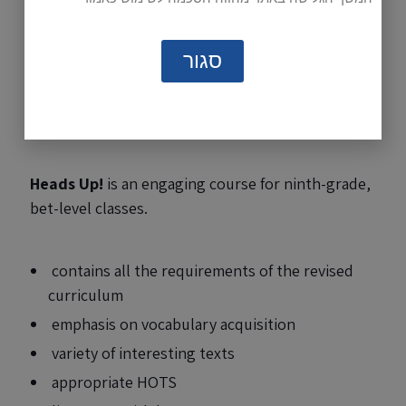
Sample Pages
סגור
Student's book
pages 50 and 51
pages 150 and 151
Heads Up!
is an engaging course for ninth-grade,
bet-level classes.
contains all the requirements of the revised
curriculum
emphasis on vocabulary acquisition
variety of interesting texts
appropriate HOTS