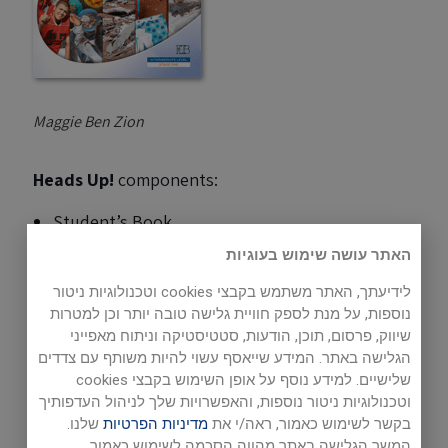
Maggie Ben Zion
Heads Up!
components:
Student’s Book
Workbook
האתר עושה שימוש בעוגיות
Teacher’s Guide
לידיעתך, האתר משתמש בקבצי cookies וטכנולוגיות ניטור
נוספות, על מנת לספק חוויית גלישה טובה יותר וכן למטרות
Audio - listening
שיווק, פרסום, תוכן, הודעות, סטטיסטיקה וניתוח מאפייני
Audio - reading
הגלישה באתר. המידע שייאסף עשוי להיות משותף עם צדדים
Tests
שלישיים. למידע נוסף על אופן השימוש בקבצי cookies
וטכנולוגיות ניטור נוספות, והאפשרויות שלך לניהול העדפותיך
ECB whiteboard software for teachers
בקשר לשימוש כאמור, ראה/י את
מדיניות הפרטיות
שלנו.
Digital version for students
המשך הגלישה באתר מהווה הסכמה לשימוש כאמור