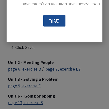
To download and save an audio reading file (mp3)
המשך הגלישה באתר מהווה הסכמה לשימוש כאמור
to your computer:
סגור
Right click on the page number.
Click Save Target As or Save Link As.
Choose folder to save file.
Click Save.
Unit 2 - Meeting People
page 6, exercise B
/
page 7, exercise E2
Unit 3 - Solving a Problem
page 9, exercise C
Unit 6 - Going Shopping
page 13, exercise B