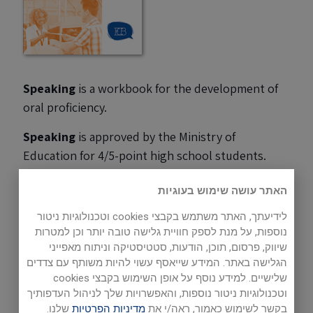
Speaking
is a workbook for the development of
oral proficiency.
Speaking
is approved by the Ministry of
Education for 4/5-point high school students.
Speaking -
Teacher's Guide
האתר עושה שימוש בעוגיות
לידיעתך, האתר משתמש בקבצי cookies וטכנולוגיות ניטור
Speaking: Listenings
נוספות, על מנת לספק חוויית גלישה טובה יותר וכן למטרות
שיווק, פרסום, תוכן, הודעות, סטטיסטיקה וניתוח מאפייני
Listen to the texts in your book.
הגלישה באתר. המידע שייאסף עשוי להיות משותף עם צדדים
Click the links below to hear the audio reading of
שלישיים. למידע נוסף על אופן השימוש בקבצי cookies
your text.
וטכנולוגיות ניטור נוספות, והאפשרויות שלך לניהול העדפותיך
בקשר לשימוש כאמור, ראה/י את
מדיניות הפרטיות
שלנו.