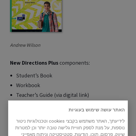
Andrew Wilson
New Directions Plus
components:
Student’s Book
Workbook
Teacher’s Guide (via digital link)
Listening and Reading Audio
האתר עושה שימוש בעוגיות
(via digital links)
לידיעתך, האתר משתמש בקבצי cookies וטכנולוגיות ניטור
Digital Version
נוספות, על מנת לספק חוויית גלישה טובה יותר וכן למטרות
Digital Extra (valid for one year from activation)
שיווק, פרסום, תוכן, הודעות, סטטיסטיקה וניתוח מאפייני