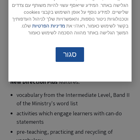
הגלישה באתר. המידע שייאסף עשוי להיות משותף עם צדדים
שלישיים. למידע נוסף על אופן השימוש בקבצי cookies
Sample Unit
וטכנולוגיות ניטור נוספות, והאפשרויות שלך לניהול העדפותיך
בקשר לשימוש כאמור, ראה/י את
מדיניות הפרטיות
שלנו.
המשך הגלישה באתר מהווה הסכמה לשימוש כאמור
New Directions Plus
is a challenging course for
high-level 8th grade students who are at the
סגור
Intermediate (A2) level. It meets the requirements
of the English Curriculum 2020.
New Direction Plus
features:
vocabulary from the Intermediate Level, Band II
of the Ministry's word list
activities which engage learners with can-do
statements
pre-teaching, practicing and recycling of