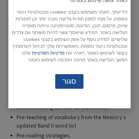
Digital Extra (Wordlist Plus and Vocabulary
האתר עושה שימוש בעוגיות
Booster)
לידיעתך, האתר משתמש בקבצי cookies וטכנולוגיות ניטור
נוספות, על מנת לספק חוויית גלישה טובה יותר וכן למטרות
שיווק, פרסום, תוכן, הודעות, סטטיסטיקה וניתוח מאפייני
Sample Unit
הגלישה באתר. המידע שייאסף עשוי להיות משותף עם צדדים
שלישיים. למידע נוסף על אופן השימוש בקבצי cookies
וטכנולוגיות ניטור נוספות, והאפשרויות שלך לניהול העדפותיך
בקשר לשימוש כאמור, ראה/י את
מדיניות הפרטיות
שלנו.
New Directions Alternative
is a course for 8th-
המשך הגלישה באתר מהווה הסכמה לשימוש כאמור
grade bet-level classes at the Basic User II (A2)
level. It meets the requirements of the English
סגור
Curriculum 2020.
New Directions Alternative
features:
Skills reflecting the can-do statements
Pre-teaching of vocabulary from the Ministry's
updated Band II word list
Pre-reading strategies