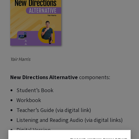
Yair Harris
New Directions Alternative
components:
Student’s Book
Workbook
Teacher’s Guide (via digital link)
Listening and Reading Audio (via digital links)
Digital Version